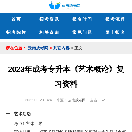
首页
招考资讯
报名时间
报考流程
招考院校
相关查询
常见问题
网上报名
所在位置：
云南成考网
>
其它内容
> 正文
2023年成考专升本《艺术概论》复
习资料
2022-09-23 14:41 来源：
云南成考网
点击：
621
作
一、艺术活动
者
考点1 客体世界
：
云
客体世界，是指艺术活动所反映和表现的客观社会生活及自然