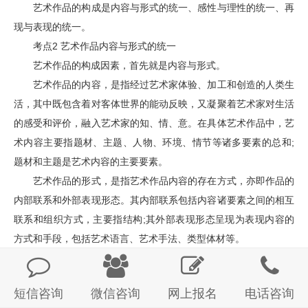
艺术作品的构成是内容与形式的统一、感性与理性的统一、再
现与表现的统一。
考点2 艺术作品内容与形式的统一
艺术作品的构成因素，首先就是内容与形式。
艺术作品的内容，是指经过艺术家体验、加工和创造的人类生
活，其中既包含着对客体世界的能动反映，又凝聚着艺术家对生活
的感受和评价，融入艺术家的知、情、意。在具体艺术作品中，艺
术内容主要指题材、主题、人物、环境、情节等诸多要素的总和;
题材和主题是艺术内容的主要要素。
艺术作品的形式，是指艺术作品内容的存在方式，亦即作品的
内部联系和外部表现形态。其内部联系包括内容诸要素之间的相互
联系和组织方式，主要指结构;其外部表现形态呈现为表现内容的
方式和手段，包括艺术语言、艺术手法、类型体材等。
艺术作品的内容和形式是不可分割的有机体。内容与形式的和
谐统一才能充分体现艺术的魅力。一方面，内容起主导作用，它决
短信咨询
微信咨询
网上报名
电话咨询
定和制约着形式;另一方面，形式又具有相对独立性，它不但直接